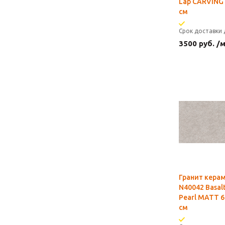
Lap CARVING 
см
Срок доставки 
3500
руб.
/
Гранит кера
N40042 Basal
Pearl MATT 6
см