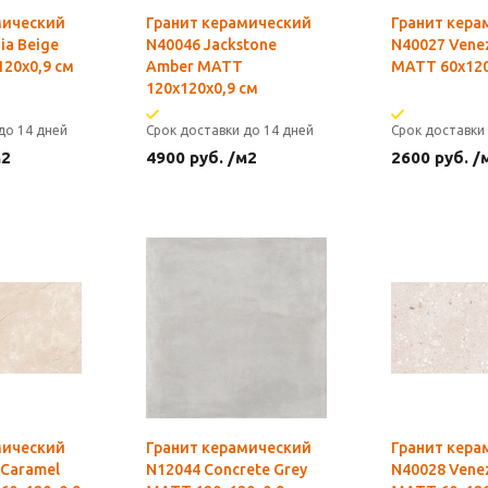
мический
Гранит керамический
Гранит кера
ia Beige
N40046 Jackstone
N40027 Vene
20х0,9 см
Amber MATT
MATT 60х120
120х120х0,9 см
до 14 дней
Срок доставки до 14 дней
Срок доставки
м2
4900
руб.
/м2
2600
руб.
/
мический
Гранит керамический
Гранит кера
 Caramel
N12044 Concrete Grey
N40028 Vene