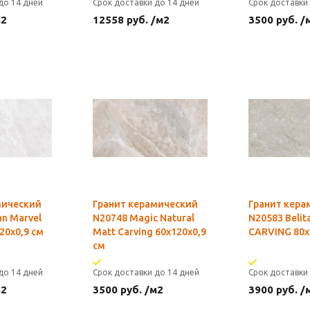
до 14 дней
Срок доставки до 14 дней
Срок доставки
м2
12558
руб.
/м2
3500
руб.
/
мический
Гранит керамический
Гранит кера
n Marvel
N20748 Magic Natural
N20583 Belit
20х0,9 см
Matt Carving 60x120х0,9
CARVING 80x
см
до 14 дней
Срок доставки до 14 дней
Срок доставки
м2
3500
руб.
/м2
3900
руб.
/