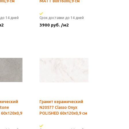
х0,9 см
MATT 80х160х0,9 см
 до 14 дней
Срок доставки до 14 дней
м2
3900
руб.
/м2
мический
Гранит керамический
stone
N20577 Classo Onyx
60х120х0,9
POLISHED 60x120х0,9 см