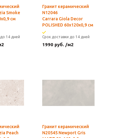
мический
Гранит керамический
zia Smoke
N12046
х0,9 см
Carrara Giola Decor
POLISHED 60x120х0,9 см
 до 14 дней
Срок доставки до 14 дней
м2
1990
руб.
/м2
мический
Гранит керамический
zia Peach
N20545 Newport Gris