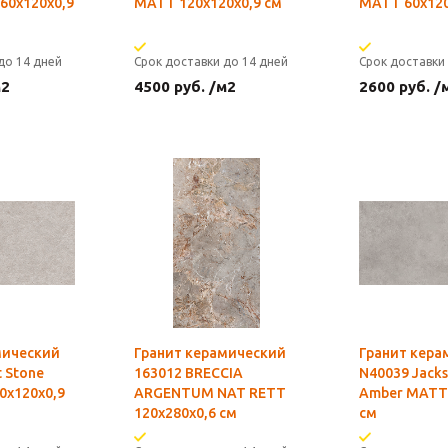
60x120х0,9
MATT 120х120х0,9 см
MATT 60х120
до 14 дней
Срок доставки до 14 дней
Срок доставки
м2
4500
руб.
/м2
2600
руб.
/
мический
Гранит керамический
Гранит кера
t Stone
163012 BRECCIA
N40039 Jack
0х120х0,9
ARGENTUM NAT RETT
Amber MATT 
120x280х0,6 см
см