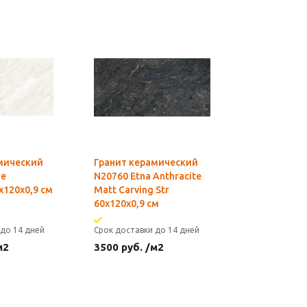
мический
Гранит керамический
ge
N20760 Etna Anthracite
x120х0,9 см
Matt Carving Str
60х120х0,9 см
 до 14 дней
Срок доставки до 14 дней
м2
3500
руб.
/м2