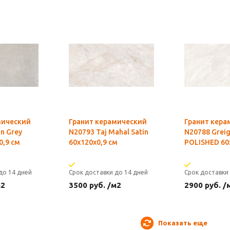
мический
Гранит керамический
Гранит кера
n Grey
N20793 Taj Mahal Satin
N20788 Grei
0,9 см
60x120х0,9 см
POLISHED 60
до 14 дней
Срок доставки до 14 дней
Срок доставки
м2
3500
руб.
/м2
2900
руб.
/
Показать еще