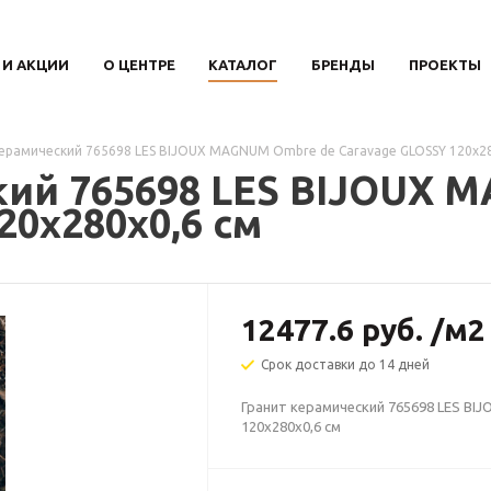
 И АКЦИИ
О ЦЕНТРЕ
КАТАЛОГ
БРЕНДЫ
ПРОЕКТЫ
керамический 765698 LES BIJOUX MAGNUM Ombre de Caravage GLOSSY 120х28
кий 765698 LES BIJOUX 
20х280х0,6 см
12477.6
руб.
/м2
Срок доставки до 14 дней
Гранит керамический 765698 LES B
120х280х0,6 см