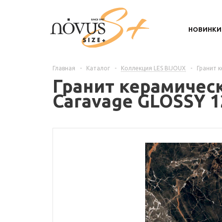
НОВИНКИ
Главная
-
Каталог
-
Коллекция LES BIJOUX
-
Гранит 
Гранит керамичес
Caravage GLOSSY 1