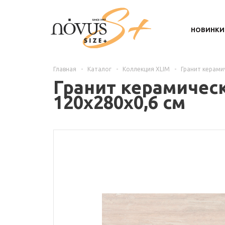
НОВИНКИ
Главная
-
Каталог
-
Коллекция XLIM
-
Гранит керами
Гранит керамическ
120х280х0,6 см