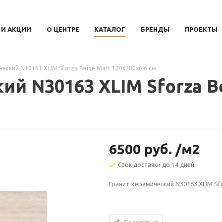
 И АКЦИИ
О ЦЕНТРЕ
КАТАЛОГ
БРЕНДЫ
ПРОЕКТЫ
ческий N30163 XLIM Sforza Beige Matt 120х280х0,6 см
ий N30163 XLIM Sforza B
6500
руб.
/м2
Срок доставки до 14 дней
Гранит керамический N30163 XLIM Sfo