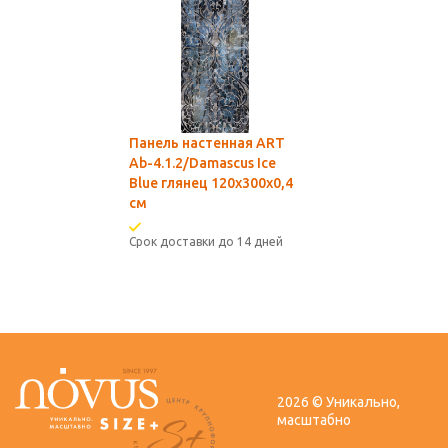
Панель настенная ART
Ab-4.1.2/Damascus Ice
Blue глянец 120х300x0,4
см
Срок доставки до 14 дней
2026 © Уникально,
масштабно