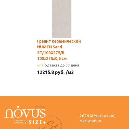
Гранит керамический
NUMEN Sand
ST/100X275/R
100х275x0,6 см
Под заказ до 90 дней
12215.8
руб.
/м2
2026 © Уникально,
масштабно