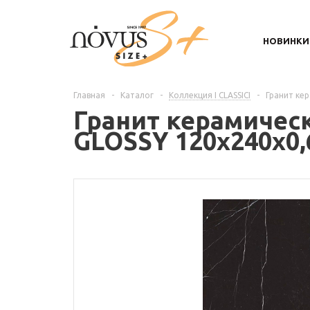
НОВИНКИ
Главная
-
Каталог
-
Коллекция I CLASSICI
-
Гранит кер
Гранит керамическ
GLOSSY 120х240x0,