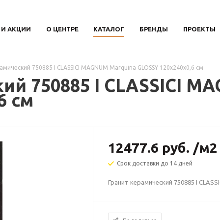
 И АКЦИИ
О ЦЕНТРЕ
КАТАЛОГ
БРЕНДЫ
ПРОЕКТЫ
амический 750885 I CLASSICI MAGNUM Marquina GLOSSY 120х240x0,6 см
ий 750885 I CLASSICI M
6 см
12477.6
руб.
/м2
Срок доставки до 14 дней
Гранит керамический 750885 I CLAS