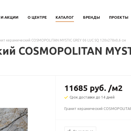
 И АКЦИИ
О ЦЕНТРЕ
КАТАЛОГ
БРЕНДЫ
ПРОЕКТЫ
нит керамический COSMOPOLITAN MYSTIC GREY 06 LUC SQ 120х278х0,6 см
кий COSMOPOLITAN MYST
11685
руб.
/м2
Срок доставки до 14 дней
Гранит керамический COSMOPOLITAN 