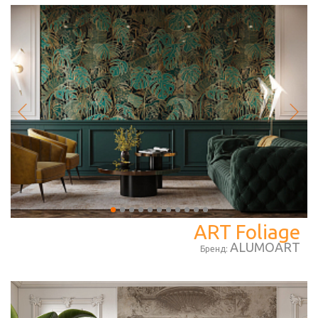
ART Foliage
ALUMOART
Бренд: