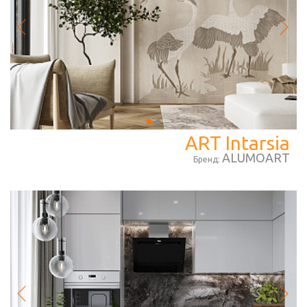
ART Intarsia
ALUMOART
Бренд: