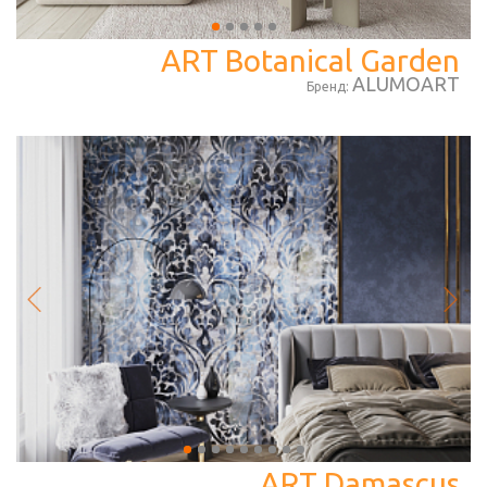
ART Botanical Garden
ALUMOART
Бренд:
ART Damascus